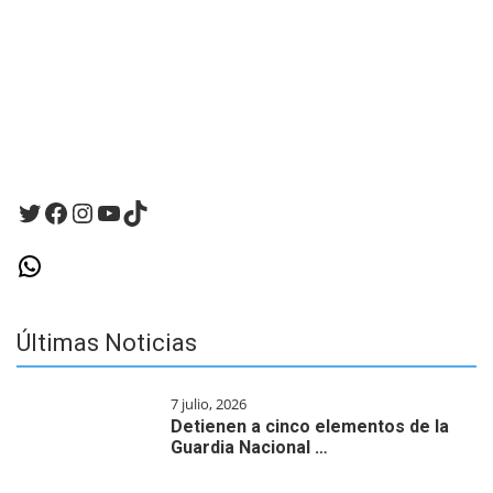
para
la
próxima
vez
que
haga
un
comentario.
Twitter
Facebook
Instagram
YouTube
TikTok
WhatsApp
Últimas Noticias
7 julio, 2026
Detienen a cinco elementos de la
Guardia Nacional …