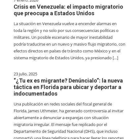
Crisis en Venezuela: el impacto migratorio
que preocupa a Estados Unidos
La situación en Venezuela vuelve a encender alarmas en
toda la región y no solo por sus consecuencias políticas o
militares. Un posible escenario de mayor inestabilidad
podría traducirse en un nuevo y masivo flujo migratorio, con
efectos directos en países de tránsito como México y en el
sistema migratorio de Estados Unidos, ya presionado […]
23 julio, 2025
“¿Tu ex es migrante? Denúncialo”: la nueva
táctica en Florida para ubicar y deportar a
indocumentados
Una publicación en redes sociales del fiscal general de
Florida, James Uthmeier, ha generado controversia al invitar
abiertamente a denunciar a exparejas con situación
migratoria irregular. El mensaje fue replicado por el
Departamento de Seguridad Nacional (DHS), que incluso
compartió una línea telefónica para hacer llegar los reportes