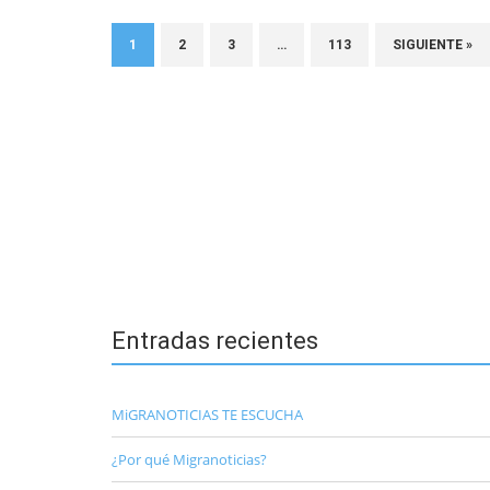
1
2
3
…
113
SIGUIENTE »
Entradas recientes
MiGRANOTICIAS TE ESCUCHA
¿Por qué Migranoticias?