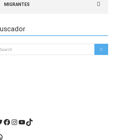
MIGRANTES
for:
uscador
arch
SEARCH
:
witter
Facebook
Instagram
YouTube
TikTok
hatsApp