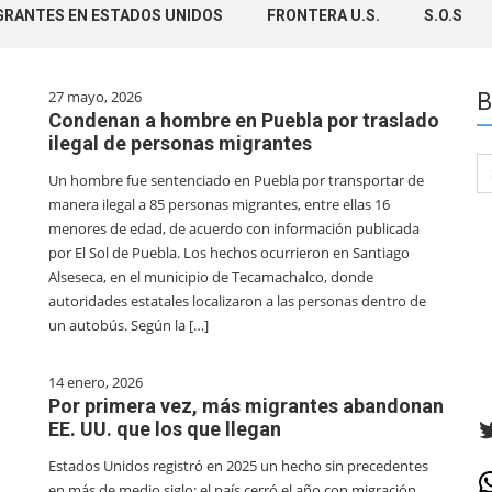
GRANTES EN ESTADOS UNIDOS
FRONTERA U.S.
S.O.S
27 mayo, 2026
B
Condenan a hombre en Puebla por traslado
ilegal de personas migrantes
Se
Un hombre fue sentenciado en Puebla por transportar de
for
manera ilegal a 85 personas migrantes, entre ellas 16
menores de edad, de acuerdo con información publicada
por El Sol de Puebla. Los hechos ocurrieron en Santiago
Alseseca, en el municipio de Tecamachalco, donde
autoridades estatales localizaron a las personas dentro de
un autobús. Según la […]
14 enero, 2026
Por primera vez, más migrantes abandonan
T
EE. UU. que los que llegan
Estados Unidos registró en 2025 un hecho sin precedentes
W
en más de medio siglo: el país cerró el año con migración