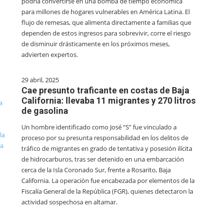
podría convertirse en una bomba de tiempo económica
para millones de hogares vulnerables en América Latina. El
flujo de remesas, que alimenta directamente a familias que
dependen de estos ingresos para sobrevivir, corre el riesgo
de disminuir drásticamente en los próximos meses,
advierten expertos.
29 abril, 2025
Cae presunto traficante en costas de Baja
California: llevaba 11 migrantes y 270 litros
de gasolina
Un hombre identificado como José “S” fue vinculado a
proceso por su presunta responsabilidad en los delitos de
tráfico de migrantes en grado de tentativa y posesión ilícita
de hidrocarburos, tras ser detenido en una embarcación
cerca de la Isla Coronado Sur, frente a Rosarito, Baja
California. La operación fue encabezada por elementos de la
Fiscalía General de la República (FGR), quienes detectaron la
actividad sospechosa en altamar.