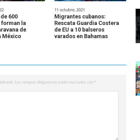
22
11 octubre, 2021
 de 600
Migrantes cubanos:
 forman la
Rescata Guardia Costera
aravana de
de EU a 10 balseros
n México
varados en Bahamas
blicada.
Los campos obligatorios están marcados con
*