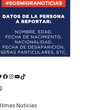
witter
Facebook
Instagram
YouTube
TikTok
hatsApp
ltimas Noticias