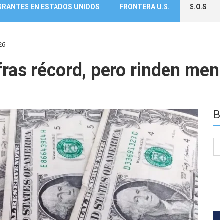
GRANTES EN ESTADOS UNIDOS
FRONTERA U.S.
S.O.S
026
as récord, pero rinden meno
B
Se
for