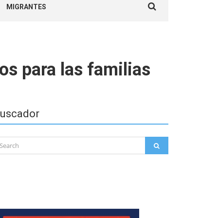
MIGRANTES
for:
s para las familias
uscador
arch
SEARCH
: