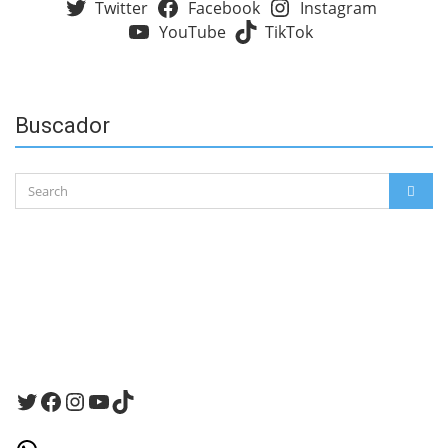
Twitter
Facebook
Instagram
YouTube
TikTok
Buscador
Search
SEAR
for:
Twitter
Facebook
Instagram
YouTube
TikTok