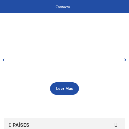
Contacto
Leer Más
Search
PAÍSES
for: