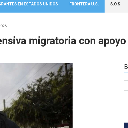
GRANTES EN ESTADOS UNIDOS
FRONTERA U.S.
S.O.S
2026
nsiva migratoria con apoyo 
B
Se
for