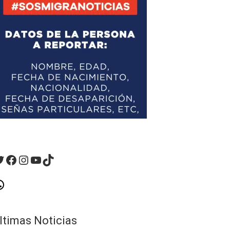
witter
Facebook
Instagram
YouTube
TikTok
hatsApp
ltimas Noticias