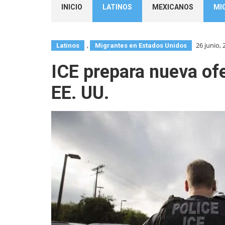
INICIO
LATINOS
MEXICANOS
MI
,
26 junio, 
Latinos
Migrantes en Estados Unidos
ICE prepara nueva ofe
EE. UU.