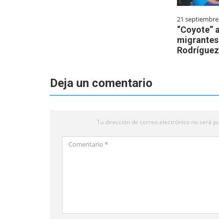
21 septiembre
“Coyote” 
migrantes
Rodríguez
Deja un comentario
Tu dirección de correo electrónico no será pu
Comentario
*