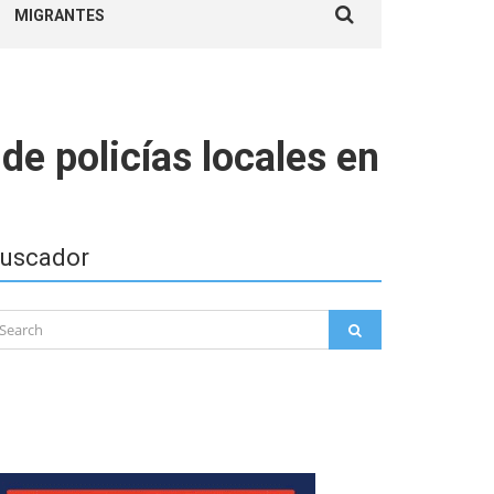
MIGRANTES
for:
de policías locales en
uscador
arch
SEARCH
: