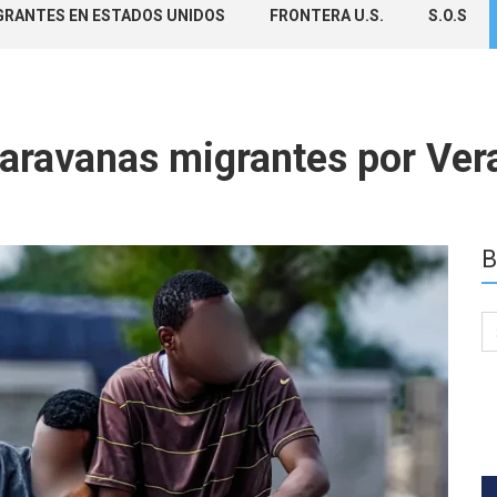
GRANTES EN ESTADOS UNIDOS
FRONTERA U.S.
S.O.S
aravanas migrantes por Vera
B
Se
for