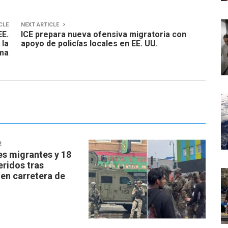
CLE
NEXT ARTICLE
EE.
ICE prepara nueva ofensiva migratoria con
 la
apoyo de policías locales en EE. UU.
ma
2
es migrantes y 18
eridos tras
en carretera de