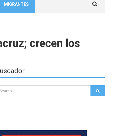
MIGRANTES
for:
cruz; crecen los
uscador
arch
SEARCH
: