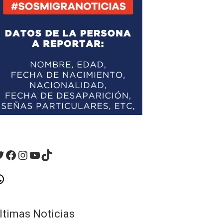
witter
Facebook
Instagram
YouTube
TikTok
hatsApp
ltimas Noticias