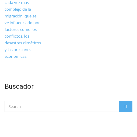
Buscador
Search
SEAR
for: