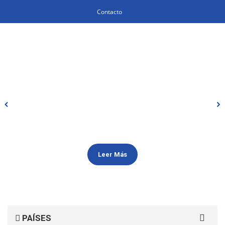
Contacto
Leer Más
Search
PAÍSES
for: