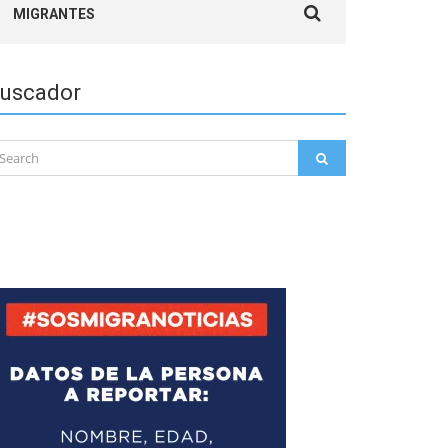
MIGRANTES
for:
uscador
arch
SEARCH
: