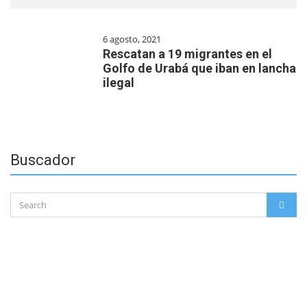
6 agosto, 2021
Rescatan a 19 migrantes en el
Golfo de Urabá que iban en lancha
ilegal
Buscador
Search
SEAR
for: