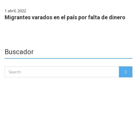
1 abril, 2022
Migrantes varados en el país por falta de dinero
Buscador
Search
SEAR
for: