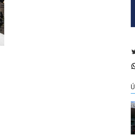
T
W
Ú