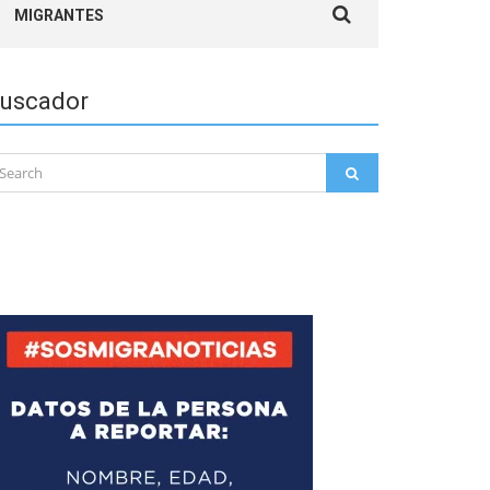
MIGRANTES
for:
uscador
arch
SEARCH
: