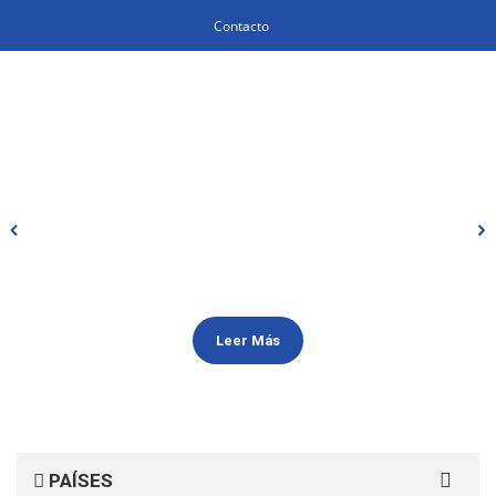
Contacto
Leer Más
Search
PAÍSES
for: