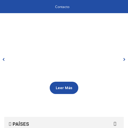
Contacto
Leer Más
Search
PAÍSES
for: