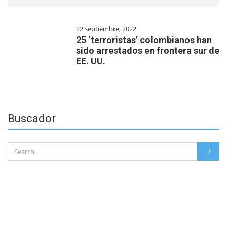
22 septiembre, 2022
25 ‘terroristas’ colombianos han
sido arrestados en frontera sur de
EE. UU.
Buscador
Search
SEAR
for: