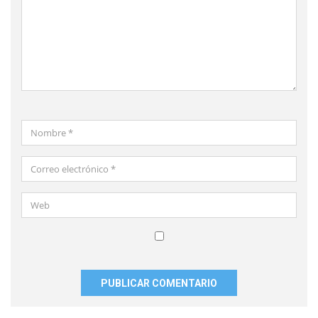
*
Nombre
*
Correo
electrónico
*
Web
Guardar
mi
nombre,
correo
electrónico