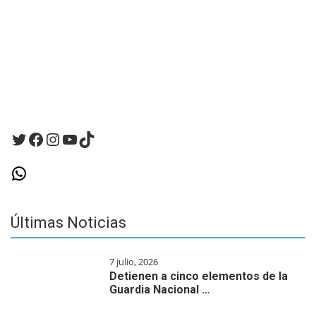
para
la
próxima
vez
que
haga
un
comentario.
Twitter
Facebook
Instagram
YouTube
TikTok
WhatsApp
Últimas Noticias
7 julio, 2026
Detienen a cinco elementos de la
Guardia Nacional …