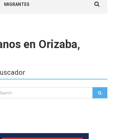
MIGRANTES
for:
anos en Orizaba,
uscador
arch
SEARCH
: