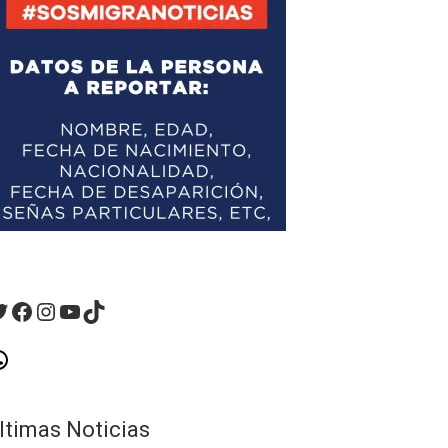
witter
Facebook
Instagram
YouTube
TikTok
hatsApp
ltimas Noticias