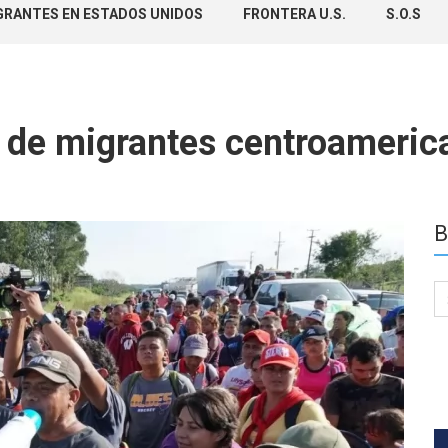
GRANTES EN ESTADOS UNIDOS
FRONTERA U.S.
S.O.S
o de migrantes centroameric
B
Se
for