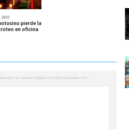
, 2025
otosino pierde la
tiroteo en oficina
blicada.
Los campos obligatorios están marcados con
*