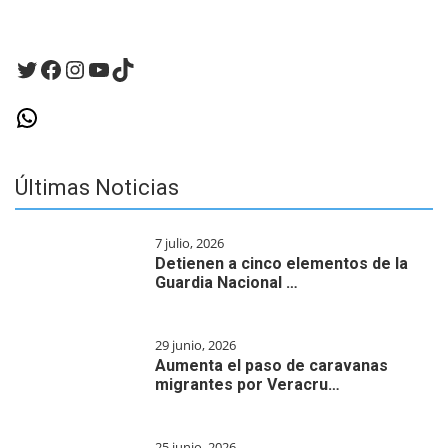
un
comentario.
Twitter
Facebook
Instagram
YouTube
TikTok
WhatsApp
Últimas Noticias
7 julio, 2026
Detienen a cinco elementos de la
Guardia Nacional …
29 junio, 2026
Aumenta el paso de caravanas
migrantes por Veracru…
25 junio, 2026