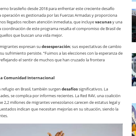
rno brasileño desde 2018 para enfrentar este creciente desafío
a operación es gestionada por las Fuerzas Armadas y proporciona
lanos llegados reciben atención inmediata, que incluye
vacunas
y una
a coordinación de este programa resalta el compromiso de Brasil de
aquellos que buscan una vida mejor.
s migrantes expresan su
desesperación
; sus expectativas de cambio
su sufrimiento persiste. “Fuimos a las elecciones con la esperanza de
reflejando el sentir de muchos que han cruzado la frontera
la Comunidad Internacional
refugio en Brasil, también surgen
desafíos
significativos. La
dades, se complica por informes recientes. La Red R4V, una coalición
e 2,2 millones de migrantes venezolanos carecen de estatus legal y
uestados indican que necesitan mejorías en su situación, siendo la
ntes.