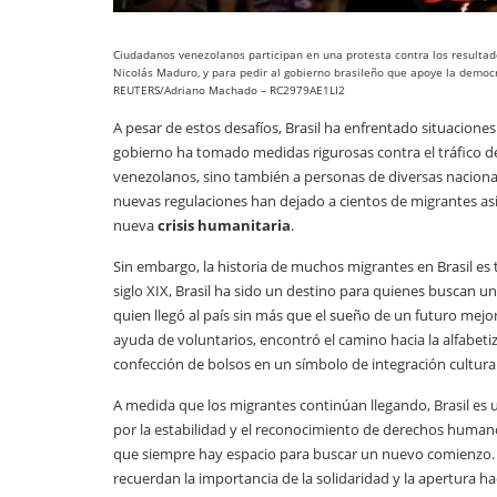
Ciudadanos venezolanos participan en una protesta contra los resultad
Nicolás Maduro, y para pedir al gobierno brasileño que apoye la democrac
REUTERS/Adriano Machado – RC2979AE1LI2
A pesar de estos desafíos, Brasil ha enfrentado situacion
gobierno ha tomado medidas rigurosas contra el tráfico d
venezolanos, sino también a personas de diversas naciona
nuevas regulaciones han dejado a cientos de migrantes as
nueva
crisis humanitaria
.
Sin embargo, la historia de muchos migrantes en Brasil es t
siglo XIX, Brasil ha sido un destino para quienes buscan 
quien llegó al país sin más que el sueño de un futuro mejor
ayuda de voluntarios, encontró el camino hacia la alfabetiz
confección de bolsos en un símbolo de integración cultural
A medida que los migrantes continúan llegando, Brasil es 
por la estabilidad y el reconocimiento de derechos human
que siempre hay espacio para buscar un nuevo comienzo. L
recuerdan la importancia de la solidaridad y la apertura h