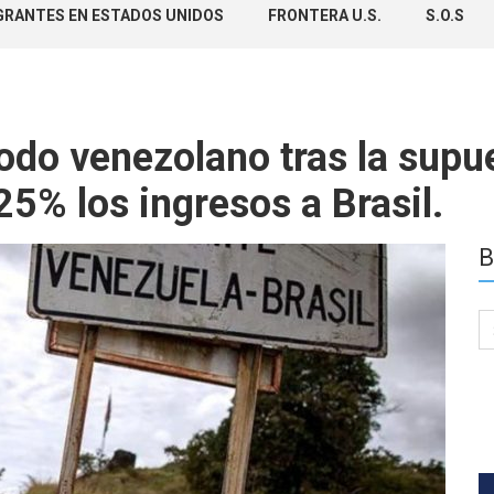
GRANTES EN ESTADOS UNIDOS
FRONTERA U.S.
S.O.S
do venezolano tras la supue
5% los ingresos a Brasil.
B
Se
for