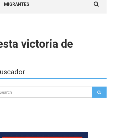
MIGRANTES
for:
sta victoria de
uscador
arch
SEARCH
: