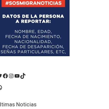
witter
Facebook
Instagram
YouTube
TikTok
hatsApp
ltimas Noticias