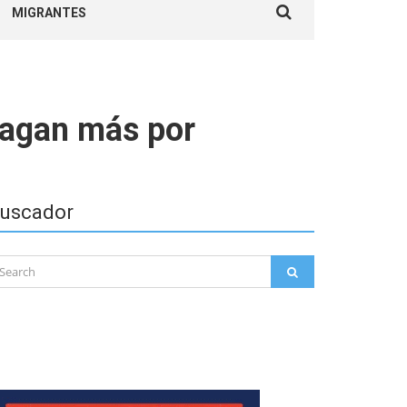
MIGRANTES
for:
pagan más por
uscador
arch
SEARCH
: