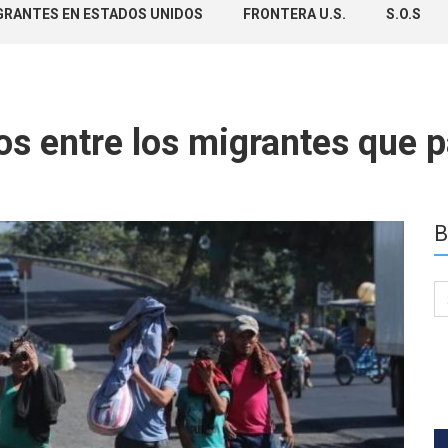
GRANTES EN ESTADOS UNIDOS
FRONTERA U.S.
S.O.S
s entre los migrantes que 
B
Se
for