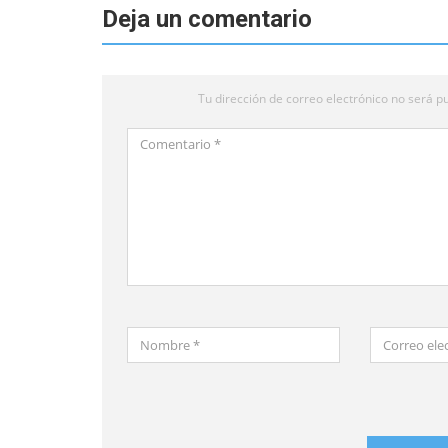
Deja un comentario
Tu dirección de correo electrónico no será pu
Comentario
*
Nombre
Correo
*
electrónico
*
Guardar
mi