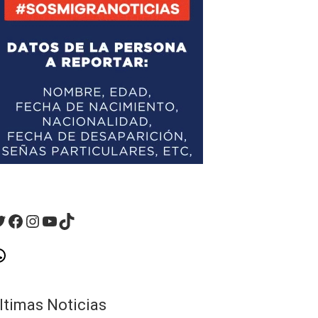
witter
Facebook
Instagram
YouTube
TikTok
hatsApp
ltimas Noticias