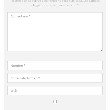
Tu dirección de correo electrónico no será publicada.
Los campos
obligatorios están marcados con
*
Comentario
*
Nombre
*
Correo
electrónico
*
Web
Guardar