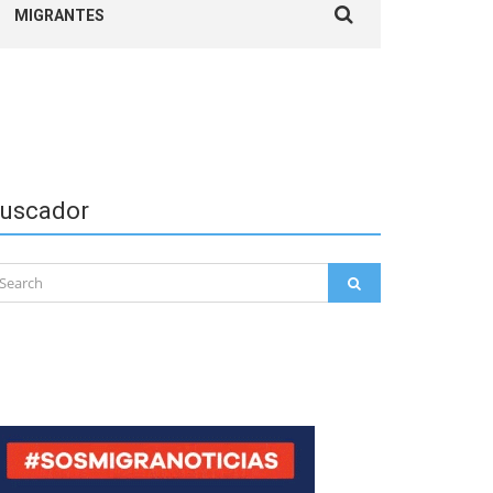
MIGRANTES
for:
uscador
arch
SEARCH
: