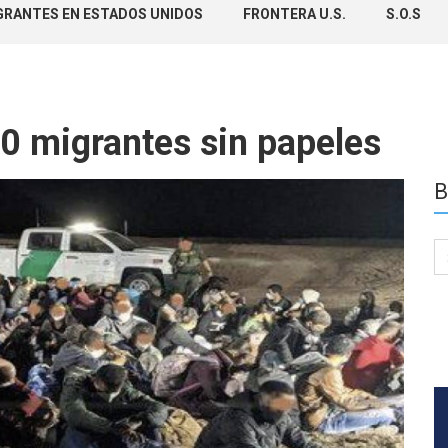
GRANTES EN ESTADOS UNIDOS
FRONTERA U.S.
S.O.S
0 migrantes sin papeles
B
Se
for