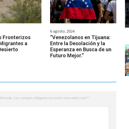
6 agosto, 2024
s Fronterizos
“Venezolanos en Tijuana:
 Migrantes a
Entre la Desolación y la
Desierto
Esperanza en Busca de un
Futuro Mejor.”
blicada.
Los campos obligatorios están marcados con
*