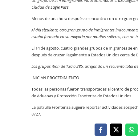
Un grupo de 214 inmigrantes indocumentados cruzó ilegalme
Ciudad de Eagle Pass.
Menos de una hora después se encontró con otro gran gr
Al día siguiente, otro gran grupo de inmigrantes indocumenta
estaba formado en su mayoría por adultos solteros, con un to
El 14 de agosto, cuatro grandes grupos de migrantes se ent
después de cruzar ilegalmente a Estados Unidos cerca de E
Los grupos iban de 130 a 285, arrojando un recuento total 
INICIAN PROCEDIMIENTO
Todas las personas fueron transportadas al centro de pro
de Aduanas y Protección Fronteriza de Estados Unidos.
La patrulla Fronteriza sugiere reportar actividades sospec
8727.