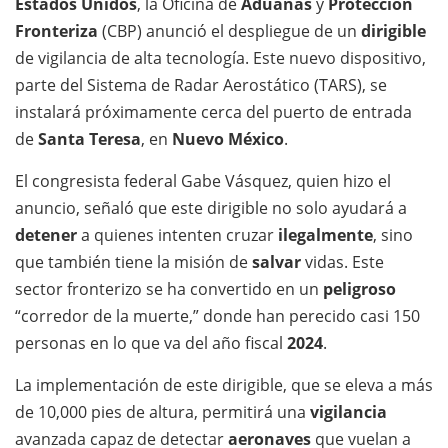
Estados Unidos
, la Oficina de
Aduanas
y
Protección
Fronteriza
(CBP) anunció el despliegue de un
dirigible
de vigilancia de alta tecnología. Este nuevo dispositivo,
parte del Sistema de Radar Aerostático (TARS), se
instalará próximamente cerca del puerto de entrada
de
Santa Teresa
, en
Nuevo México
.
El congresista federal Gabe Vásquez, quien hizo el
anuncio, señaló que este dirigible no solo ayudará a
detener
a quienes intenten cruzar
ilegalmente
, sino
que también tiene la misión de
salvar
vidas. Este
sector fronterizo se ha convertido en un
peligroso
“corredor de la muerte,” donde han perecido casi 150
personas en lo que va del año fiscal
2024
.
La implementación de este dirigible, que se eleva a más
de 10,000 pies de altura, permitirá una
vigilancia
avanzada capaz de detectar
aeronaves
que vuelan a