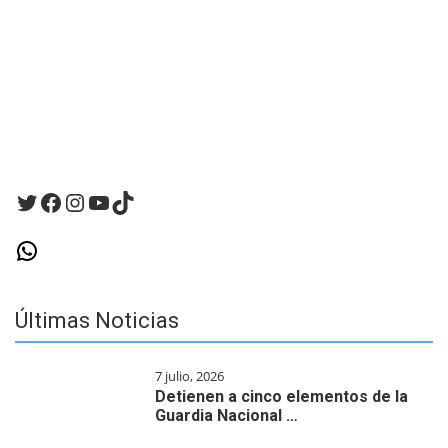
para
la
próxima
vez
que
haga
un
comentario.
Twitter
Facebook
Instagram
YouTube
TikTok
WhatsApp
Últimas Noticias
7 julio, 2026
Detienen a cinco elementos de la
Guardia Nacional …