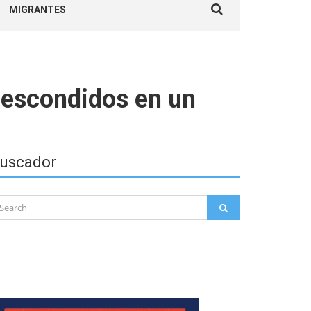
MIGRANTES
for:
 escondidos en un
uscador
arch
SEARCH
: