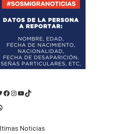
witter
Facebook
Instagram
YouTube
TikTok
hatsApp
ltimas Noticias