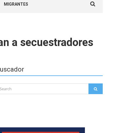
MIGRANTES
for:
an a secuestradores
uscador
arch
SEARCH
: