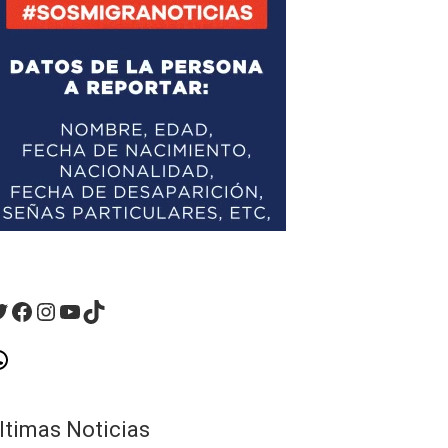
witter
Facebook
Instagram
YouTube
TikTok
hatsApp
ltimas Noticias