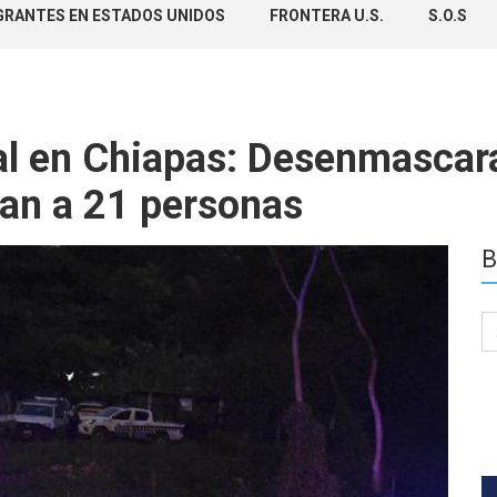
GRANTES EN ESTADOS UNIDOS
FRONTERA U.S.
S.O.S
al en Chiapas: Desenmascar
tan a 21 personas
B
Se
for