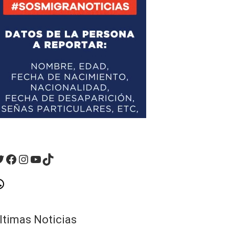
witter
Facebook
Instagram
YouTube
TikTok
hatsApp
ltimas Noticias