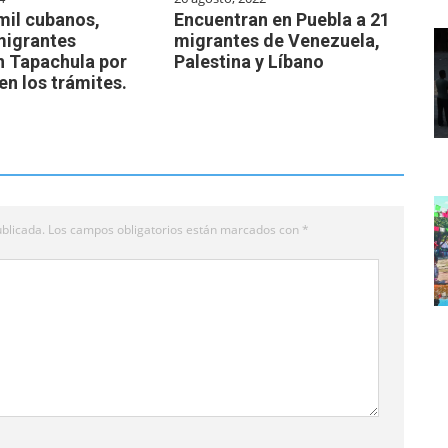
mil cubanos,
Encuentran en Puebla a 21
migrantes
migrantes de Venezuela,
n Tapachula por
Palestina y Líbano
 en los trámites.
blicada.
Los campos obligatorios están marcados con
*