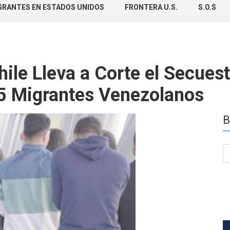
GRANTES EN ESTADOS UNIDOS
FRONTERA U.S.
S.O.S
ile Lleva a Corte el Secuest
65 Migrantes Venezolanos
B
Se
for