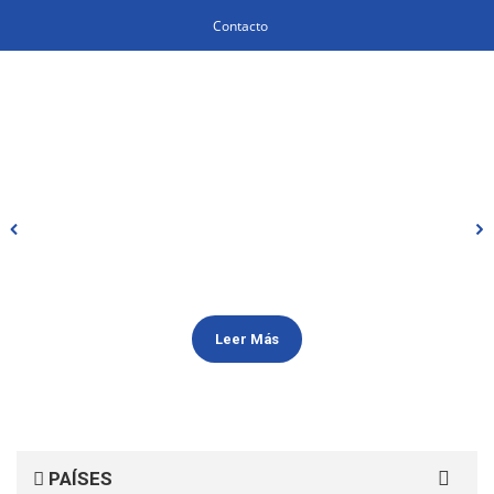
Contacto
Leer Más
Search
PAÍSES
for: