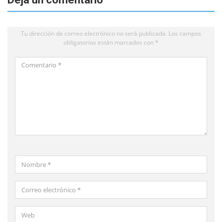
Tu dirección de correo electrónico no será publicada.
Los campos
obligatorios están marcados con
*
Comentario
*
Nombre
*
Correo
electrónico
*
Web