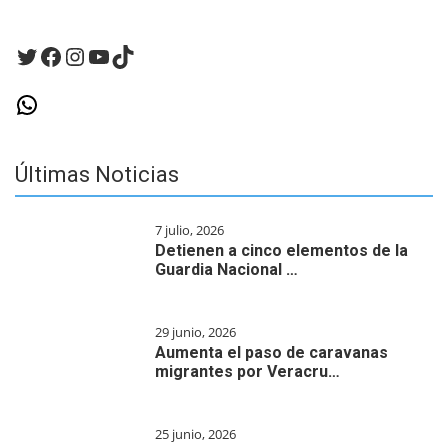
comentario.
Twitter
Facebook
Instagram
YouTube
TikTok
WhatsApp
Últimas Noticias
7 julio, 2026
Detienen a cinco elementos de la
Guardia Nacional …
29 junio, 2026
Aumenta el paso de caravanas
migrantes por Veracru…
25 junio, 2026