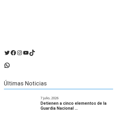
para
la
próxima
vez
que
haga
un
comentario.
Twitter
Facebook
Instagram
YouTube
TikTok
WhatsApp
Últimas Noticias
7 julio, 2026
Detienen a cinco elementos de la
Guardia Nacional …