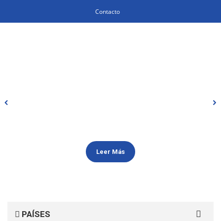
Contacto
Leer Más
Search
PAÍSES
for: