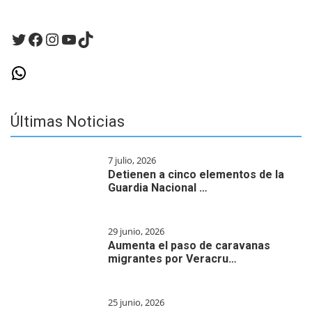
comentario.
Twitter
Facebook
Instagram
YouTube
TikTok
WhatsApp
Últimas Noticias
7 julio, 2026
Detienen a cinco elementos de la
Guardia Nacional …
29 junio, 2026
Aumenta el paso de caravanas
migrantes por Veracru…
25 junio, 2026