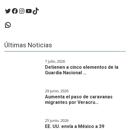
comentario.
Twitter
Facebook
Instagram
YouTube
TikTok
WhatsApp
Últimas Noticias
7 julio, 2026
Detienen a cinco elementos de la
Guardia Nacional …
29 junio, 2026
Aumenta el paso de caravanas
migrantes por Veracru…
25 junio, 2026
EE. UU. envía a México a 39