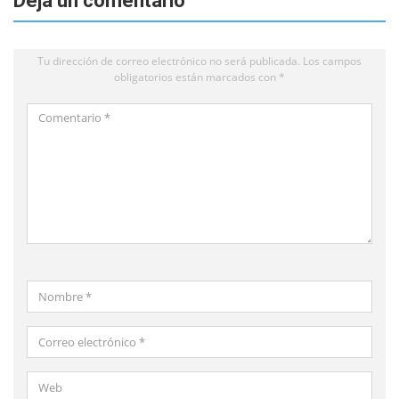
Deja un comentario
Tu dirección de correo electrónico no será publicada.
Los campos
obligatorios están marcados con
*
Comentario
*
Nombre
*
Correo
electrónico
*
Web