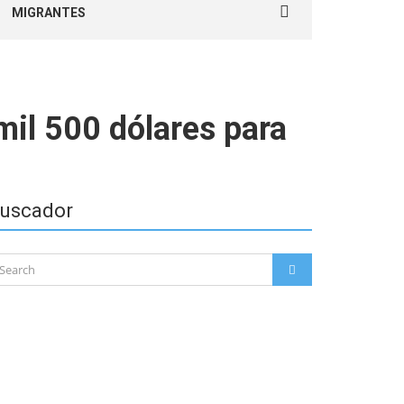
MIGRANTES
for:
mil 500 dólares para
uscador
arch
SEARCH
: