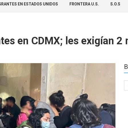
GRANTES EN ESTADOS UNIDOS
FRONTERA U.S.
S.O.S
tes en CDMX; les exigían 2 
B
Se
for