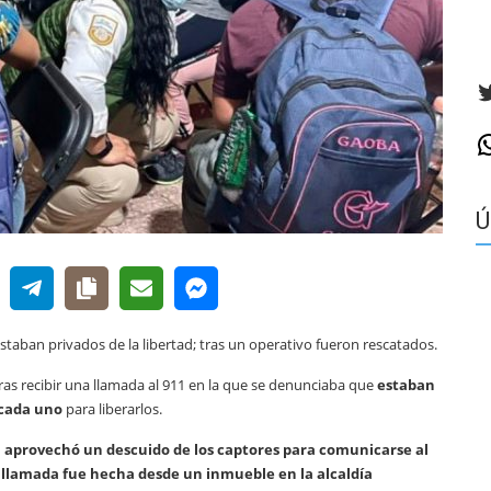
T
W
Ú
staban privados de la libertad; tras un operativo fueron rescatados.
as recibir una llamada al 911 en la que se denunciaba que
estaban
a cada uno
para liberarlos.
n
aprovechó un descuido de los captores para comunicarse al
a
llamada fue hecha desde un inmueble en la alcaldía