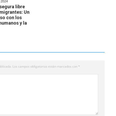
 2024
segura libre
 migrantes: Un
o con los
humanos y la
blicada.
Los campos obligatorios están marcados con
*