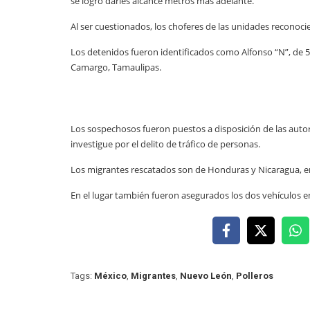
se logró darles alcance metros más adelante.
Al ser cuestionados, los choferes de las unidades reconoc
Los detenidos fueron identificados como Alfonso “N”, de 5
Camargo, Tamaulipas.
Los sospechosos fueron puestos a disposición de las autori
investigue por el delito de tráfico de personas.
Los migrantes rescatados son de Honduras y Nicaragua, en
En el lugar también fueron asegurados los dos vehículos
Tags:
México
,
Migrantes
,
Nuevo León
,
Polleros