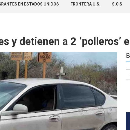
GRANTES EN ESTADOS UNIDOS
FRONTERA U.S.
S.O.S
s y detienen a 2 ‘polleros’
B
Se
for