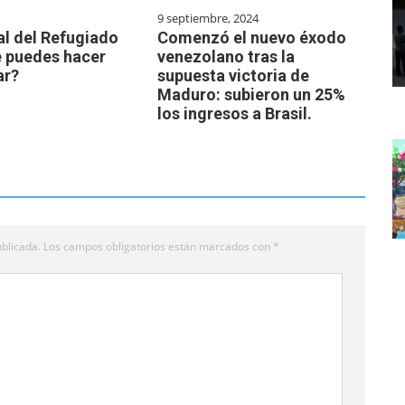
9 septiembre, 2024
al del Refugiado
Comenzó el nuevo éxodo
 puedes hacer
venezolano tras la
ar?
supuesta victoria de
Maduro: subieron un 25%
los ingresos a Brasil.
blicada.
Los campos obligatorios están marcados con
*