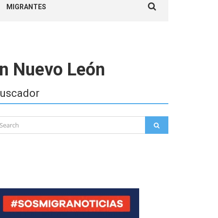
MIGRANTES
for:
 en Nuevo León
uscador
arch
SEARCH
: