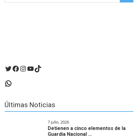
for:
navegador
para
la
próxima
vez
que
haga
un
comentario.
Twitter
Facebook
Instagram
YouTube
TikTok
WhatsApp
Últimas Noticias
7 julio, 2026
Detienen a cinco elementos de la
Guardia Nacional …