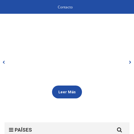
Contacto
Leer Más
Search
PAÍSES
for: