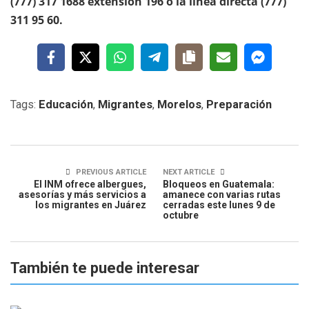
(777) 317 1688 extensión 196 o la línea directa (777)
311 95 60.
Tags:
Educación
,
Migrantes
,
Morelos
,
Preparación
PREVIOUS ARTICLE
NEXT ARTICLE
El INM ofrece albergues,
Bloqueos en Guatemala:
asesorías y más servicios a
amanece con varias rutas
los migrantes en Juárez
cerradas este lunes 9 de
octubre
También te puede interesar