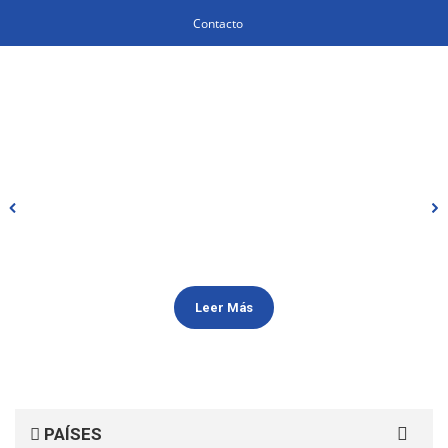
Contacto
Leer Más
Search
PAÍSES
for: