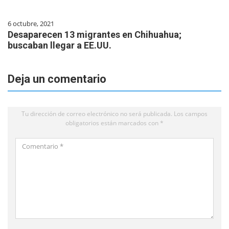
6 octubre, 2021
Desaparecen 13 migrantes en Chihuahua;
buscaban llegar a EE.UU.
Deja un comentario
Tu dirección de correo electrónico no será publicada.
Los campos
obligatorios están marcados con
*
Comentario
*