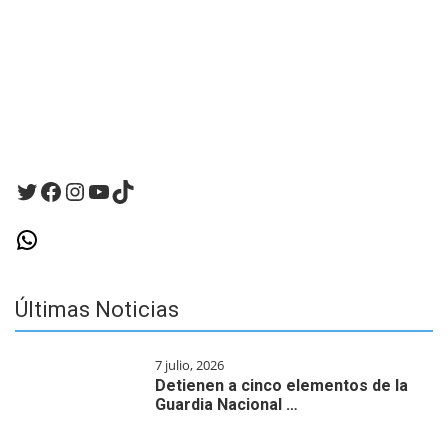
para
la
próxima
vez
que
haga
un
comentario.
Twitter
Facebook
Instagram
YouTube
TikTok
WhatsApp
Últimas Noticias
7 julio, 2026
Detienen a cinco elementos de la
Guardia Nacional …