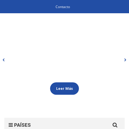
Contacto
Leer Más
Search
PAÍSES
for: