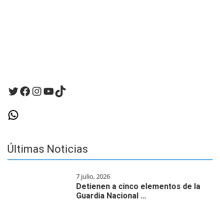
la
próxima
vez
que
haga
un
comentario.
Twitter
Facebook
Instagram
YouTube
TikTok
WhatsApp
Últimas Noticias
7 julio, 2026
Detienen a cinco elementos de la
Guardia Nacional …