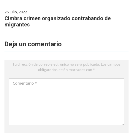
26 julio, 2022
Cimbra crimen organizado contrabando de
migrantes
Deja un comentario
Tu dirección de correo electrónico no será publicada.
Los campos
obligatorios están marcados con
*
Comentario
*