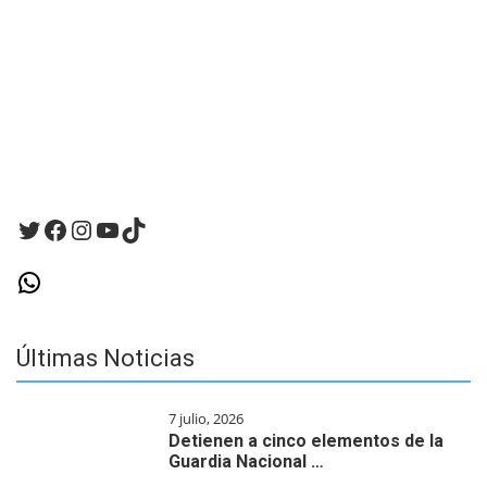
para
la
próxima
vez
que
haga
un
comentario.
Twitter
Facebook
Instagram
YouTube
TikTok
WhatsApp
Últimas Noticias
7 julio, 2026
Detienen a cinco elementos de la
Guardia Nacional …