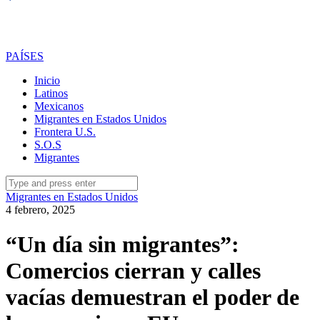
PAÍSES
Inicio
Latinos
Mexicanos
Migrantes en Estados Unidos
Frontera U.S.
S.O.S
Migrantes
Search
for:
Migrantes en Estados Unidos
4 febrero, 2025
“Un día sin migrantes”:
Comercios cierran y calles
vacías demuestran el poder de