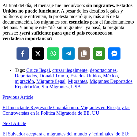
Al final del día, el mensaje fue inequívoco:
sin migrantes, Estados
Unidos no puede funcionar
. A pesar de los desafíos legales y
políticos que enfrentan, la protesta mostró que, más allá de la
documentación, los migrantes son
esenciales
para el funcionamiento
del país. Y aunque este “día sin migrantes” ya pasó, la pregunta
persiste:
¿será suficiente para que el país reconozca su
verdadera importancia?
Tags:
Cruce Ilegal
,
cruzar ilegalmente
,
deportaciones
,
Deportados
,
Donald Trump
,
Estados Unidos
,
México
,
migración
,
Migrante ilegal
,
Migrantes
,
Migrantes Deportados
,
Repatriación
,
Sin Migrantes
,
USA
Previous Article
El Impactante Regreso de Guantánamo: Migrantes en Riesgo y las
Controversias en la Política Migratoria de EE. UU.
Next Article
El Salvador aceptará a migrantes del mundo y ‘criminales’ de EU: