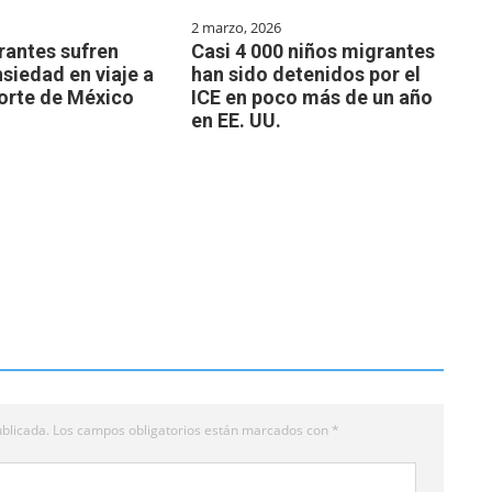
2 marzo, 2026
rantes sufren
Casi 4 000 niños migrantes
nsiedad en viaje a
han sido detenidos por el
norte de México
ICE en poco más de un año
en EE. UU.
blicada.
Los campos obligatorios están marcados con
*