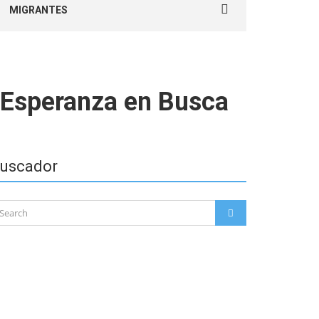
MIGRANTES
for:
a Esperanza en Busca
uscador
arch
SEARCH
: