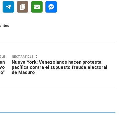
antes
CLE
NEXT ARTICLE
 en
Nueva York: Venezolanos hacen protesta
ivo
pacífica contra el supuesto fraude electoral
o”
de Maduro