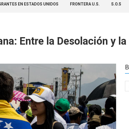
GRANTES EN ESTADOS UNIDOS
FRONTERA U.S.
S.O.S
na: Entre la Desolación y l
B
Se
for