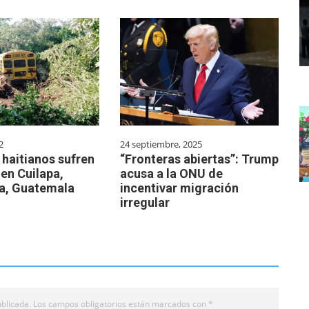
2
24 septiembre, 2025
haitianos sufren
“Fronteras abiertas”: Trump
en Cuilapa,
acusa a la ONU de
a, Guatemala
incentivar migración
irregular
blicada.
Los campos obligatorios están marcados con
*