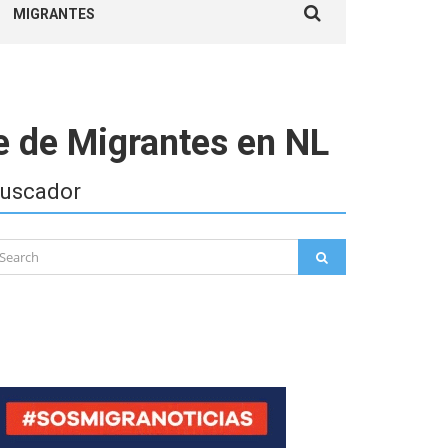
MIGRANTES
for:
te de Migrantes en NL
uscador
arch
SEARCH
: