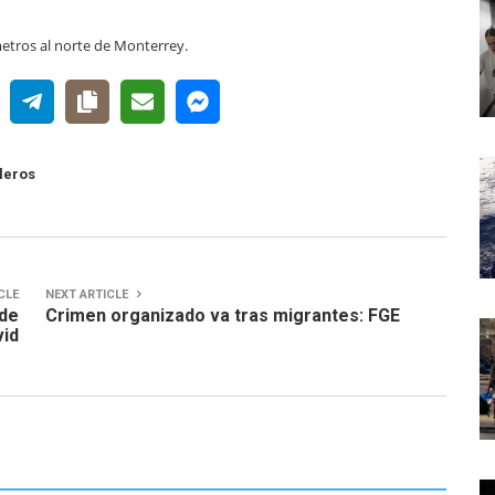
etros al norte de Monterrey.
leros
CLE
NEXT ARTICLE
 de
Crimen organizado va tras migrantes: FGE
vid