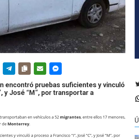
T
n encontró pruebas suficientes y vinculó
, y José “M”, por transportar a
W
transportaban en vehículos a 52
migrantes
, entre ellos 17 menores,
Ú
ur de
Monterrey
.
entes y vinculó a proceso a Francisco “I”, José “C”, y José “M”, por