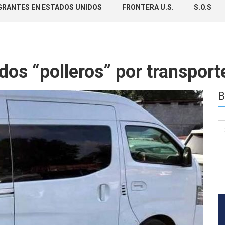
GRANTES EN ESTADOS UNIDOS
FRONTERA U.S.
S.O.S
dos “polleros” por transpor
B
Se
for