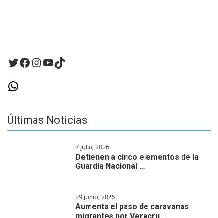
vez
que
haga
un
comentario.
Twitter
Facebook
Instagram
YouTube
TikTok
WhatsApp
Últimas Noticias
7 julio, 2026
Detienen a cinco elementos de la
Guardia Nacional …
29 junio, 2026
Aumenta el paso de caravanas
migrantes por Veracru…