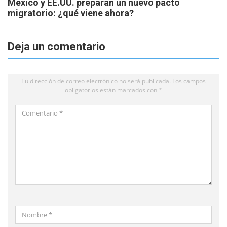
México y EE.UU. preparan un nuevo pacto
migratorio: ¿qué viene ahora?
Deja un comentario
Tu dirección de correo electrónico no será publicada.
Los campos
obligatorios están marcados con
*
Comentario
*
Nombre
*