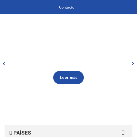
Contacto
Leer más
Search
PAÍSES
for: