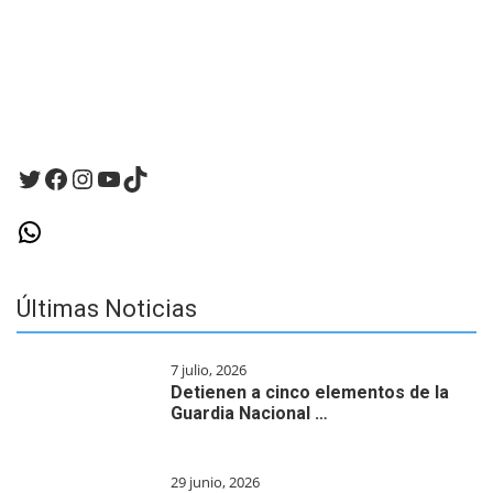
próxima
vez
que
haga
un
comentario.
Twitter
Facebook
Instagram
YouTube
TikTok
WhatsApp
Últimas Noticias
7 julio, 2026
Detienen a cinco elementos de la
Guardia Nacional …
29 junio, 2026