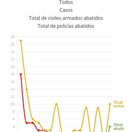
Todos
Casos
Total de civiles armados abatidos
Total de policías abatidos
28
26
24
22
20
18
16
14
12
Total de ci
Total de ci
10
armados a
armados a
8
6
Total de p
Total de p
4
abatidos
abatidos