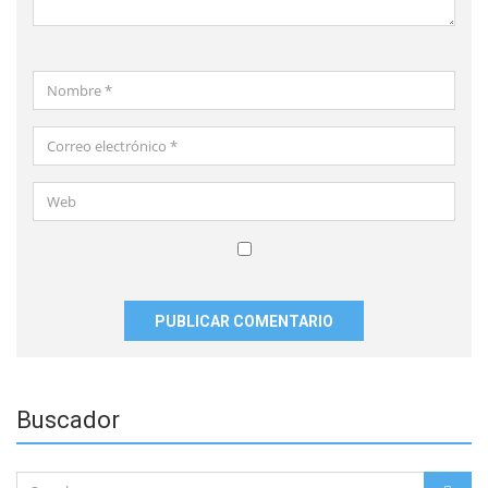
Nombre
*
Correo
electrónico
*
Web
Guardar
mi
nombre,
correo
electrónico
y
Buscador
sitio
web
en
Search