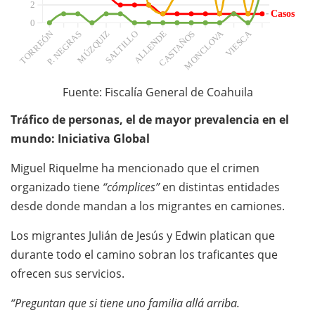
2
Casos
Casos
0
TORREÓN
MÚZQUIZ
CASTAÑOS
MONCLOVA
VIESCA
P. NEGRAS
SALTILLO
ALLENDE
Fuente: Fiscalía General de Coahuila
Tráfico de personas, el de mayor prevalencia en el
mundo: Iniciativa Global
Miguel Riquelme ha mencionado que el crimen
organizado tiene
“cómplices”
en distintas entidades
desde donde mandan a los migrantes en camiones.
Los migrantes Julián de Jesús y Edwin platican que
durante todo el camino sobran los traficantes que
ofrecen sus servicios.
“Preguntan que si tiene uno familia allá arriba.