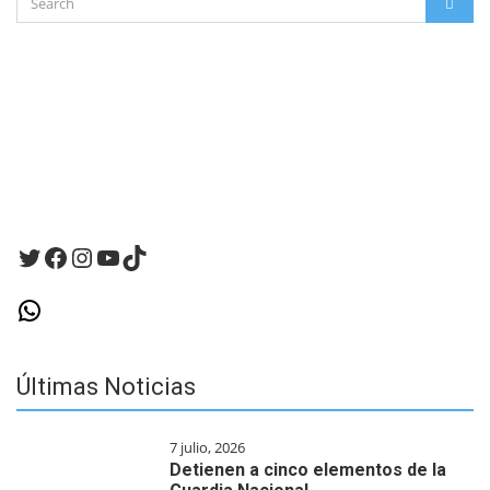
este
SEAR
for:
navegador
para
la
próxima
vez
que
haga
un
comentario.
Twitter
Facebook
Instagram
YouTube
TikTok
WhatsApp
Últimas Noticias
7 julio, 2026
Detienen a cinco elementos de la