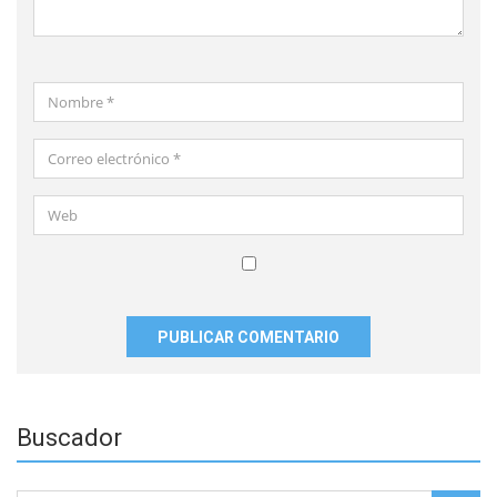
Nombre
*
Correo
electrónico
*
Web
Guardar
mi
nombre,
correo
electrónico
y
Buscador
sitio
web
en