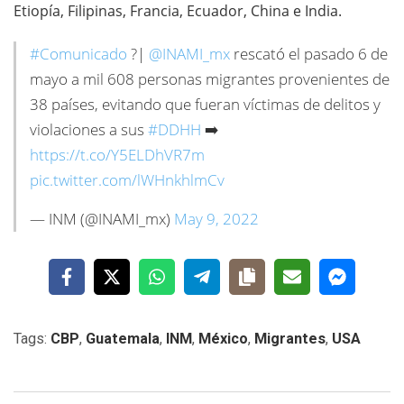
Etiopía, Filipinas, Francia, Ecuador, China e India.
#Comunicado
?|
@INAMI_mx
rescató el pasado 6 de
mayo a mil 608 personas migrantes provenientes de
38 países, evitando que fueran víctimas de delitos y
violaciones a sus
#DDHH
➡️
https://t.co/Y5ELDhVR7m
pic.twitter.com/lWHnkhlmCv
— INM (@INAMI_mx)
May 9, 2022
Tags:
CBP
,
Guatemala
,
INM
,
México
,
Migrantes
,
USA