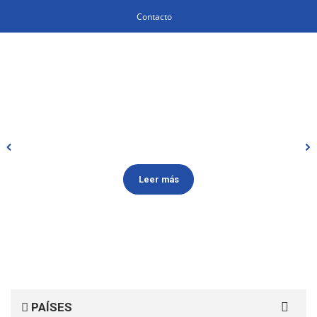
Contacto
Leer más
Search
PAÍSES
for: