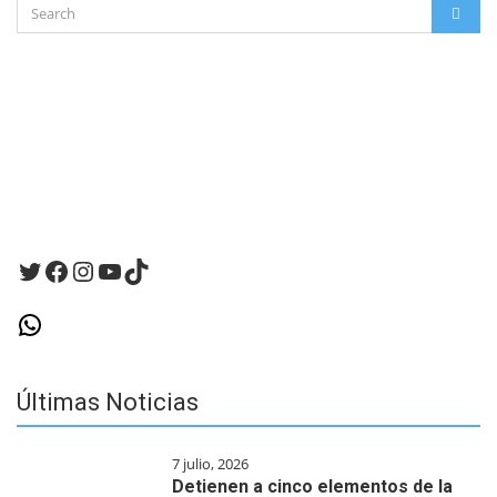
Search
este
SEAR
for:
navegador
para
la
próxima
vez
que
haga
un
comentario.
Twitter
Facebook
Instagram
YouTube
TikTok
WhatsApp
Últimas Noticias
7 julio, 2026
Detienen a cinco elementos de la