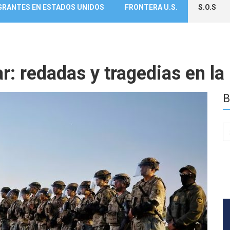
GRANTES EN ESTADOS UNIDOS
FRONTERA U.S.
S.O.S
ar: redadas y tragedias en la
B
Se
for