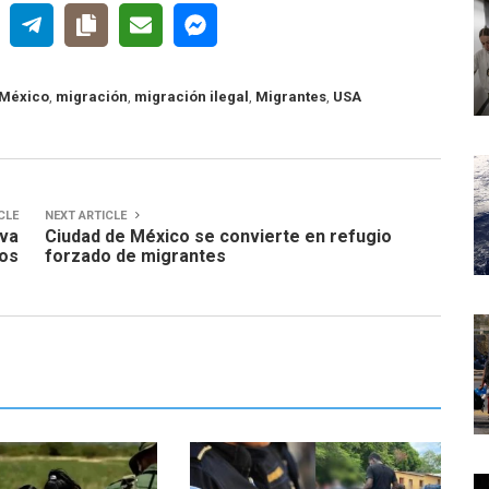
México
,
migración
,
migración ilegal
,
Migrantes
,
USA
CLE
NEXT ARTICLE
iva
Ciudad de México se convierte en refugio
os
forzado de migrantes