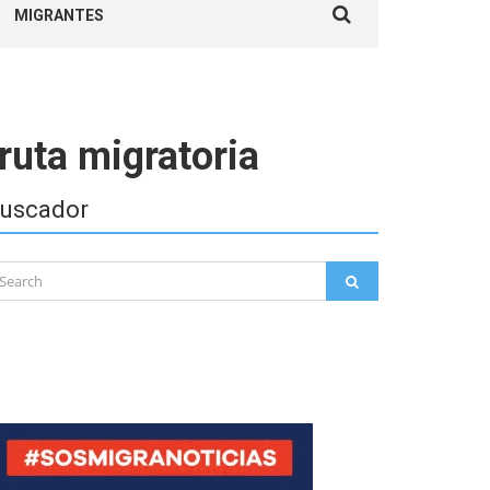
MIGRANTES
for:
 ruta migratoria
uscador
arch
SEARCH
: