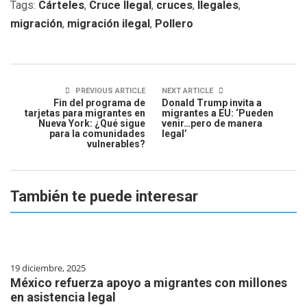
Tags:
Cárteles
,
Cruce Ilegal
,
cruces
,
Ilegales
,
migración
,
migración ilegal
,
Pollero
PREVIOUS ARTICLE
NEXT ARTICLE
Fin del programa de
Donald Trump invita a
tarjetas para migrantes en
migrantes a EU: ‘Pueden
Nueva York: ¿Qué sigue
venir…pero de manera
para la comunidades
legal’
vulnerables?
También te puede interesar
19 diciembre, 2025
México refuerza apoyo a migrantes con millones
en asistencia legal