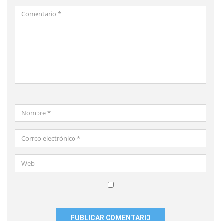
Comentario
*
Nombre
*
Correo
electrónico
*
Web
Guardar
mi
nombre,