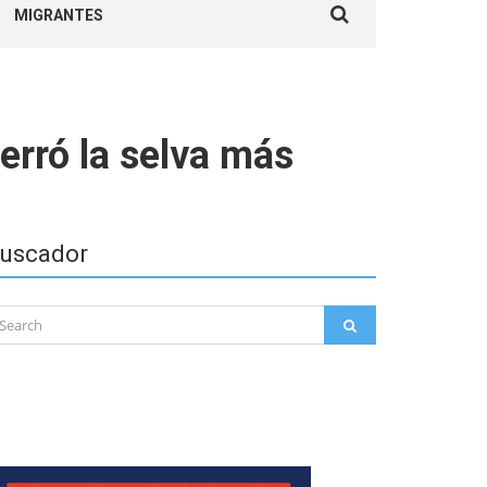
MIGRANTES
for:
cerró la selva más
uscador
arch
SEARCH
: