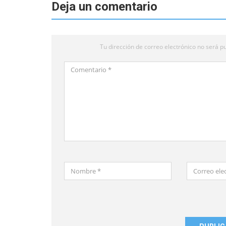
Deja un comentario
Tu dirección de correo electrónico no será pu
Comentario
*
Nombre
Correo
*
electrónico
*
Guardar
mi