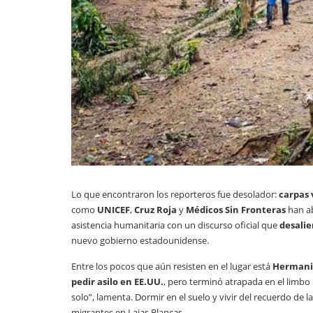
Lo que encontraron los reporteros fue desolador:
carpas 
como
UNICEF
,
Cruz Roja
y
Médicos Sin Fronteras
han ab
asistencia humanitaria con un discurso oficial que
desalie
nuevo gobierno estadounidense.
Entre los pocos que aún resisten en el lugar está
Hermani
pedir asilo en EE.UU.
, pero terminó atrapada en el limb
solo”, lamenta. Dormir en el suelo y vivir del recuerdo de 
migrantes en Lajas Blancas.