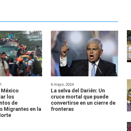
1
6 mayo, 2024
a México
La selva del Darién: Un
ar los
cruce mortal que puede
tos de
convertirse en un cierre de
s Migrantes en la
fronteras
Norte