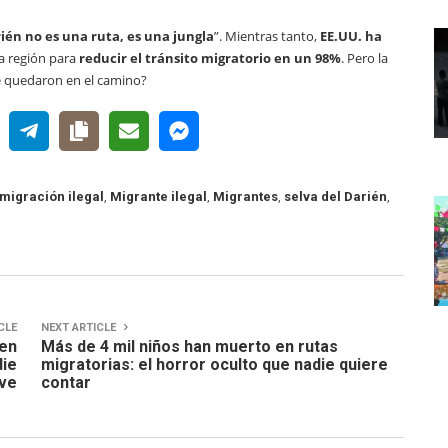
ién no es una ruta, es una jungla
”. Mientras tanto,
EE.UU. ha
la región para
reducir el tránsito migratorio en un 98%
. Pero la
se quedaron en el camino?
migración ilegal
,
Migrante ilegal
,
Migrantes
,
selva del Darién
,
CLE
NEXT ARTICLE
 en
Más de 4 mil niños han muerto en rutas
die
migratorias: el horror oculto que nadie quiere
ve
contar