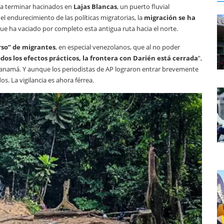
ara terminar hacinados en
Lajas Blancas
, un puerto fluvial
 endurecimiento de las políticas migratorias, la
migración se ha
que ha vaciado por completo esta antigua ruta hacia el norte.
erso” de migrantes
, en especial venezolanos, que al no poder
dos los efectos prácticos, la frontera con Darién está cerrada
”,
Panamá. Y aunque los periodistas de AP lograron entrar brevemente
s. La vigilancia es ahora férrea.