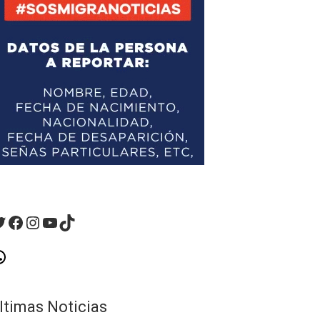
witter
Facebook
Instagram
YouTube
TikTok
hatsApp
ltimas Noticias