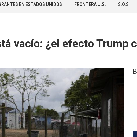
GRANTES EN ESTADOS UNIDOS
FRONTERA U.S.
S.O.S
stá vacío: ¿el efecto Trump 
B
Se
for